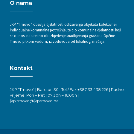
O nama
JKP “Trnovo” obavlja djelatnosti održavanja objekata kolektivne i
individualne komunalne potrošnje, te dio komunalne djelatnosti koji
se odnosi na uredno obezbjeđenje snadbjevanja građana Općine
Trnovo pitkom vodom, iz vodovoda od lokalnog značaja.
Kontakt
JKP “Trnovo” | Bare br. 30 | Tel / Fax +387 33 438 226 | Radno
vrijeme: Pon – Pet | 07:30h – 16:00h |
jkp.trnovo@jkptrnovo.ba