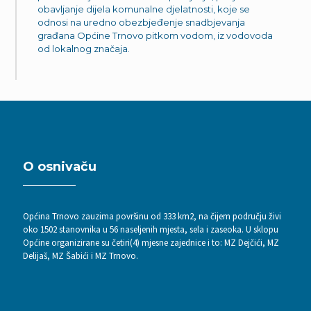
obavljanje dijela komunalne djelatnosti, koje se
odnosi na uredno obezbjeđenje snadbjevanja
građana Općine Trnovo pitkom vodom, iz vodovoda
od lokalnog značaja.
O osnivaču
Općina Trnovo zauzima površinu od 333 km2, na čijem području živi
oko 1502 stanovnika u 56 naseljenih mjesta, sela i zaseoka. U sklopu
Općine organizirane su četiri(4) mjesne zajednice i to: MZ Dejčići, MZ
Delijaš, MZ Šabići i MZ Trnovo.